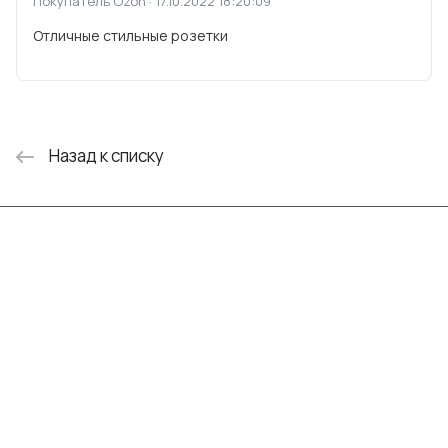
Покупатель Ozon · 17.10.2022 18:20:09
Отличные стильные розетки
Назад к списку
Интернет-магазин
Компания
Информация
Помощь
+7 (999) 072-19-86