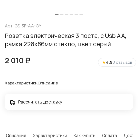
Арт.
GS-3F-AA-GY
Розетка электрическая 3 поста, с Usb АА,
рамка 228х86мм стекло, цвет серый
2 010 ₽
★
4.5
8 отзывов
Характеристики
Описание
Рассчитать доставку
Описание
Характеристики
Как купить
Оплата
Доста