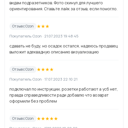
видам подразетников. Фото скинул для лучшего
ориентирования. Ставьте лайк за отзыв, если помогло.
★
★
★
Отзыв с Ozon
Покупатель Ozon · 21.07.2023 19:48:45
сдавать не буду, но осадок остался, надеюсь продавец
выложит адеквадную описанию визуализацию
★
★
★
★
Отзыв с Ozon
Покупатель Ozon · 17.07.2023 22:10:21
подключал по инструкции, розетки работают а усб нет,
правда справедливости ради добавлю что возврат
оформили без проблем
★
★
★
★
★
Отзыв с Ozon