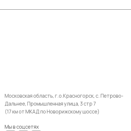
Интернет-магазин
Компания
Информация
Помощь
+7 (999) 072-19-86
shop@mvava.ru
Московская область, г.о.Красногорск, с. Петрово-
Дальнее, Промышленная улица, 3 стр 7
(17 км от МКАД по Новорижскому шоссе)
Мы в соцсетях