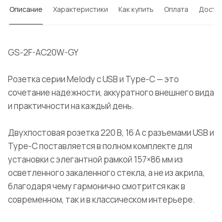
Описание
Характеристики
Как купить
Оплата
Доста
GS-2F-AC20W-GY
Розетка серии Melody с USB и Type-C — это
сочетание надежности, аккуратного внешнего вида
и практичности на каждый день.
Двухпостовая розетка 220 В, 16 А с разъемами USB и
Type-C поставляется в полном комплекте для
установки с элегантной рамкой 157×86 мм из
осветленного закаленного стекла, а не из акрила,
благодаря чему гармонично смотрится как в
современном, так и в классическом интерьере.