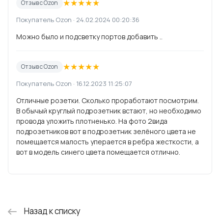
★
★
★
★
★
Отзыв с Ozon
Покупатель Ozon · 24.02.2024 00:20:36
Можно было и подсветку портов добавить ..
★
★
★
★
★
Отзыв с Ozon
Покупатель Ozon · 16.12.2023 11:25:07
Отличные розетки. Сколько проработают посмотрим.
В обычый круглый подрозетник встают, но необходимо
провода уложить плотненько. На фото 2вида
подрозетников вот в подрозетник зелёного цвета не
помещается малость уперается в ребра жесткости, а
вот в модель синего цвета помещается отлично.
Назад к списку