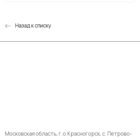
Назад к списку
Интернет-магазин
Компания
Информация
Помощь
+7 (999) 072-19-86
shop@mvava.ru
Московская область, г.о.Красногорск, с. Петрово-