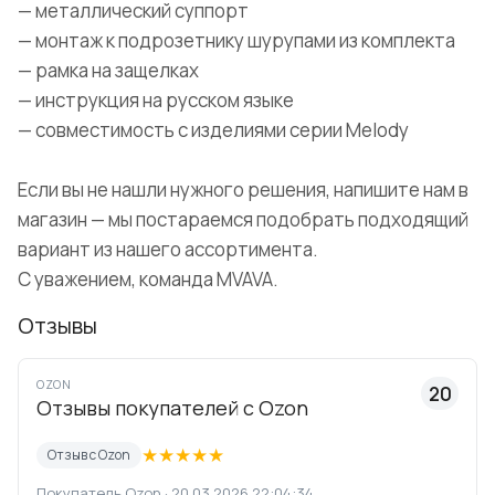
— металлический суппорт
— монтаж к подрозетнику шурупами из комплекта
— рамка на защелках
— инструкция на русском языке
— совместимость с изделиями серии Melody
Если вы не нашли нужного решения, напишите нам в
магазин — мы постараемся подобрать подходящий
вариант из нашего ассортимента.
С уважением, команда MVAVA.
Отзывы
OZON
20
Отзывы покупателей с Ozon
★
★
★
★
★
Отзыв с Ozon
Покупатель Ozon · 20.03.2026 22:04:34