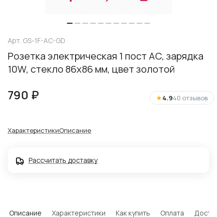
Арт.
GS-1F-AC-GD
Розетка электрическая 1 пост АC, зарядка
10W, стекло 86х86 мм, цвет золотой
790 ₽
★
4.9
40 отзывов
Характеристики
Описание
Рассчитать доставку
Описание
Характеристики
Как купить
Оплата
Доста