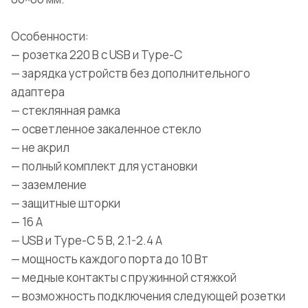
Особенности:
— розетка 220 В с USB и Type-C
— зарядка устройств без дополнительного
адаптера
— стеклянная рамка
— осветленное закаленное стекло
— не акрил
— полный комплект для установки
— заземление
— защитные шторки
— 16 А
— USB и Type-C 5 В, 2.1-2.4 А
— мощность каждого порта до 10 Вт
— медные контакты с пружинной стяжкой
— возможность подключения следующей розетки