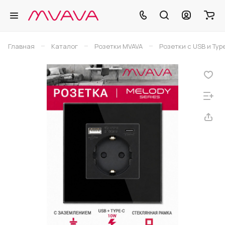
–
–
–
Главная
Каталог
Розетки MVAVA
Розетки с USB и Typ