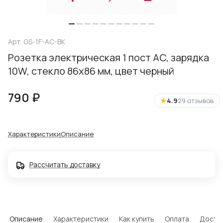
Арт.
GS-1F-AC-BK
Розетка электрическая 1 пост АC, зарядка
10W, стекло 86х86 мм, цвет черный
790 ₽
★
4.9
29 отзывов
Характеристики
Описание
Рассчитать доставку
Описание
Характеристики
Как купить
Оплата
Доста