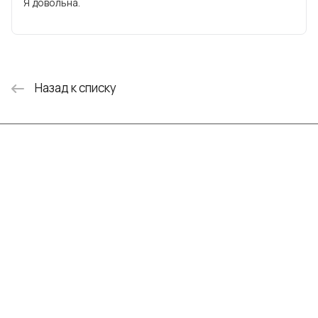
Я довольна.
Назад к списку
Интернет-магазин
Компания
Информация
Помощь
+7 (999) 072-19-86
shop@mvava.ru