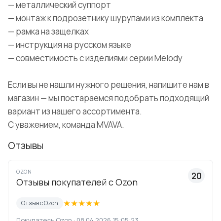
— металлический суппорт
— монтаж к подрозетнику шурупами из комплекта
— рамка на защелках
— инструкция на русском языке
— совместимость с изделиями серии Melody
Если вы не нашли нужного решения, напишите нам в
магазин — мы постараемся подобрать подходящий
вариант из нашего ассортимента.
С уважением, команда MVAVA.
Отзывы
OZON
20
Отзывы покупателей с Ozon
★
★
★
★
★
Отзыв с Ozon
Покупатель Ozon · 08.04.2026 15:05:23