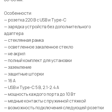
Особенности:
— розетка 220 В с USB и Type-C
— зарядка устройств без дополнительного
адаптера
— стеклянная рамка
— осветленное закаленное стекло
— не акрил
— полный комплект для установки
— заземление
— защитные шторки
— 16 А
— USB и Type-C 5 В, 2.1-2.4 А
— мощность каждого порта до 10 Вт
— медные контакты с пружинной стяжкой
— возможность подключения следующей розетки