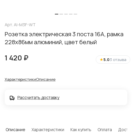
Арт.
Al-M3F-WT
Розетка электрическая 3 поста 16А, рамка
228х86мм алюминий, цвет белый
1 420 ₽
★
5.0
3 отзыва
Характеристики
Описание
Рассчитать доставку
Описание
Характеристики
Как купить
Оплата
Доста