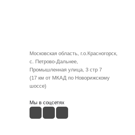
Контакты
+7 (999) 072-19-86
shop@mvava.ru
Московская область, г.о.Красногорск,
с. Петрово-Дальнее,
Промышленная улица, 3 стр 7
(17 км от МКАД по Новорижскому
шоссе)
Мы в соцсетях