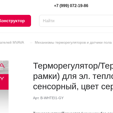
+7 (999) 072-19-86
Конструктор
–
чателей MVAVA
Механизмы терморегуляторов и датчики пола
Терморегулятор/Тер
рамки) для эл. тепло
сенсорный, цвет се
Арт.
B-WHTEI1-GY