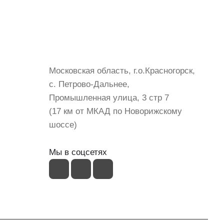
Контакты
+7 (999) 072-19-86
shop@mvava.ru
Московская область, г.о.Красногорск,
с. Петрово-Дальнее,
Промышленная улица, 3 стр 7
(17 км от МКАД по Новорижскому
шоссе)
Мы в соцсетях