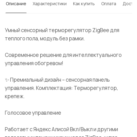
Описание
Характеристики
Как купить
Оплата
Доста
Умный сенсорный терморегулятор ZigBee для
теплого пола, модуль без рамки.
Современное решение для интеллектуального
управления обогревом!
✨ Премиальный дизайн – сенсорная панель
управления. Комплектация: Терморегулятор,
крепеж.
Голосовое управление
Работает с Яндекс Алисой Вкл/Выкл и другими