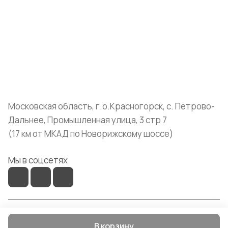
Информация
Помощь
+7 (999) 072-19-86
shop@mvava.ru
Московская область, г.о.Красногорск, с. Петрово-
Дальнее, Промышленная улица, 3 стр 7
(17 км от МКАД по Новорижскому шоссе)
Мы в соцсетях
© 2026 Mvava
В корзину