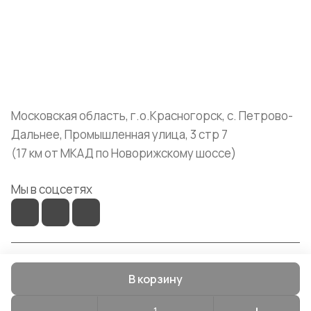
Помощь
+7 (999) 072-19-86
shop@mvava.ru
Московская область, г.о.Красногорск, с. Петрово-
Дальнее, Промышленная улица, 3 стр 7
(17 км от МКАД по Новорижскому шоссе)
Мы в соцсетях
© 2026 Mvava
В корзину
Конфиденциальность
Оферта