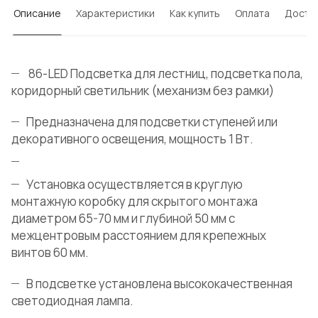
Описание
Характеристики
Как купить
Оплата
Доста
86-LED Подсветка для лестниц, подсветка пола,
коридорный светильник (механизм без рамки)
Предназначена для подсветки ступеней или
декоративного освещения, мощность 1 Вт.
Установка осуществляется в круглую
монтажную коробку для скрытого монтажа
диаметром 65-70 мм и глубиной 50 мм с
межцентровым расстоянием для крепежных
винтов 60 мм.
В подсветке установлена высококачественная
светодиодная лампа.